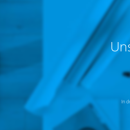
Un
In d