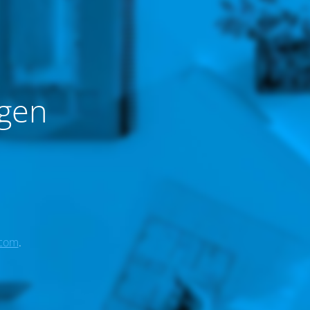
gen
.com
.